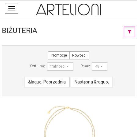
Toggle
navigation
BIŻUTERIA
Promocje
Nowości
Sortuj wg:
Pokaż:
trafności
48
&laquo; Poprzednia
Następna &raquo;