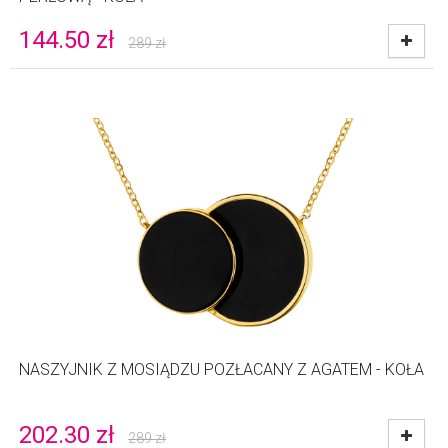
144.50
zł
289
zł
NASZYJNIK Z MOSIĄDZU POZŁACANY Z AGATEM - KOŁA
202.30
zł
289
zł