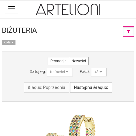
Toggle
navigation
BIŻUTERIA
Koła
×
Promocje
Nowości
Sortuj wg:
Pokaż:
trafności
48
&laquo; Poprzednia
Następna &raquo;