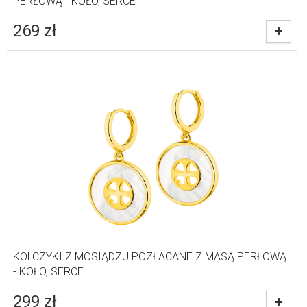
PERŁOWĄ - KOŁO, SERCE
269
zł
KOLCZYKI Z MOSIĄDZU POZŁACANE Z MASĄ PERŁOWĄ
- KOŁO, SERCE
299
zł