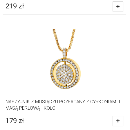
219
zł
NASZYJNIK Z MOSIĄDZU POZŁACANY Z CYRKONIAMI I
MASĄ PERŁOWĄ - KOŁO
179
zł