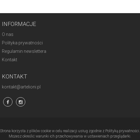
INFORMACJE
O nas
Polityka prywatności
Regulamin newslettera
Kontakt
KONTAKT
kontakt@artelioni.pl
Strona korzysta z plików cookie w celu realizacji usług zgodnie z Polityką prywatności.
Możesz określić warunki ich przechowywania w ustawieniach przeglądarki.