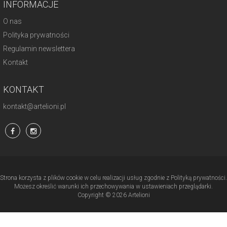
INFORMACJE
O nas
Polityka prywatności
Regulamin newslettera
Kontakt
KONTAKT
kontakt@artelioni.pl
Strona korzysta z plików cookie w celu realizacji usług zgodnie z Polityką prywatności.
Możesz określić warunki ich przechowywania w ustawieniach przeglądarki.
Copyright © 2026 Artelioni