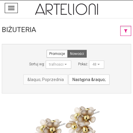
Toggle
navigation
BIŻUTERIA
Promocje
Nowości
Sortuj wg:
Pokaż:
trafności
48
&laquo; Poprzednia
Następna &raquo;