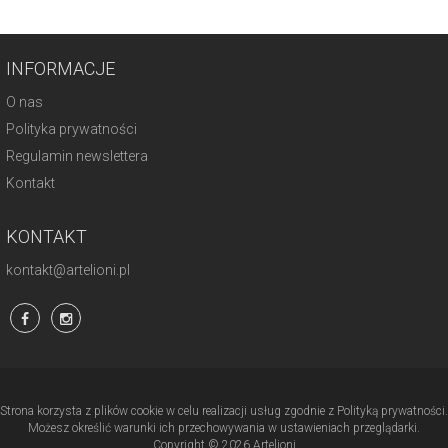
INFORMACJE
O nas
Polityka prywatności
Regulamin newslettera
Kontakt
KONTAKT
kontakt@artelioni.pl
Strona korzysta z plików cookie w celu realizacji usług zgodnie z Polityką prywatności.
Możesz określić warunki ich przechowywania w ustawieniach przeglądarki.
Copyright © 2026 Artelioni