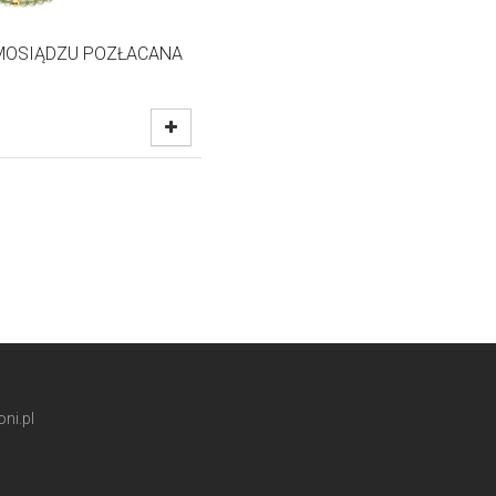
MOSIĄDZU POZŁACANA
ni.pl