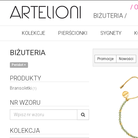
/ 
BIŻUTERIA /
KOLEKCJE
PIERŚCIONKI
SYGNETY
K
BIŻUTERIA
Promocje
Nowości
Peridot
×
PRODUKTY
Bransoletki
(1)
NR WZORU
KOLEKCJA