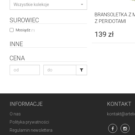
Wszystkie kolekcje
BRANSOLETKA Z 
SUROWIEC
Z PERIDOTAMI
Mosiądz
(1)
139
zł
INNE
CENA
INFORMACJE
KONTAKT
O nas
kontakt@artelio
Polityka prywatności
Regulamin newslettera