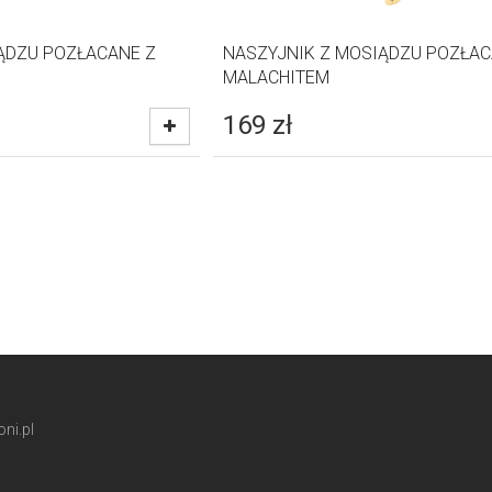
ĄDZU POZŁACANE Z
NASZYJNIK Z MOSIĄDZU POZŁAC
MALACHITEM
169
zł
ni.pl