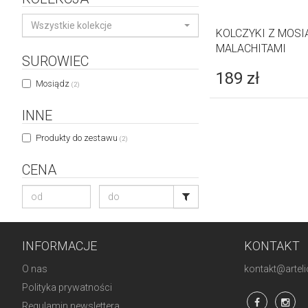
Wszystkie kolekcje
KOLCZYKI Z MOSI
MALACHITAMI
SUROWIEC
189
zł
Mosiądz
(2)
INNE
Produkty do zestawu
(2)
CENA
INFORMACJE
KONTAKT
O nas
kontakt@artelio
Polityka prywatności
Regulamin newslettera