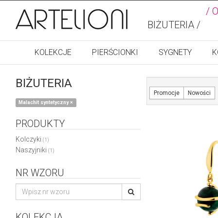
/ 
BIŻUTERIA /
KOLEKCJE
PIERŚCIONKI
SYGNETY
K
BIŻUTERIA
Promocje
Nowości
Malachit syntetyczny
×
PRODUKTY
Kolczyki
(1)
Naszyjniki
(1)
NR WZORU
KOLEKCJA