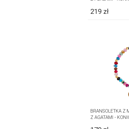
219
zł
BRANSOLETKA Z 
Z AGATAMI - KON