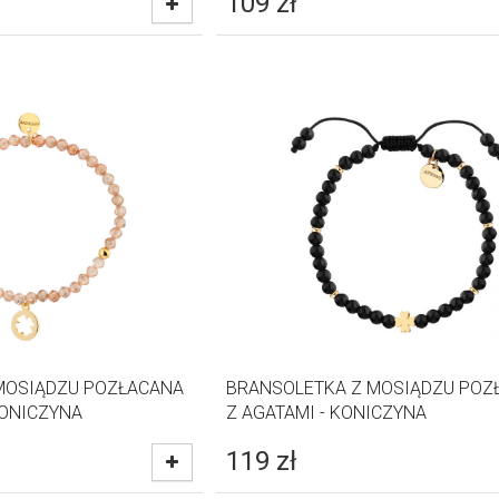
109
zł
MOSIĄDZU POZŁACANA
BRANSOLETKA Z MOSIĄDZU POZ
KONICZYNA
Z AGATAMI - KONICZYNA
119
zł