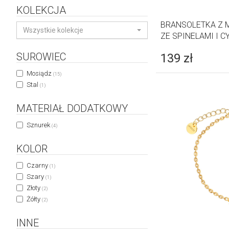
KOLEKCJA
BRANSOLETKA Z 
Wszystkie kolekcje
ZE SPINELAMI I 
SUROWIEC
139
zł
Mosiądz
(15)
Stal
(1)
MATERIAŁ DODATKOWY
Sznurek
(4)
KOLOR
Czarny
(1)
Szary
(1)
Złoty
(2)
Żółty
(2)
INNE