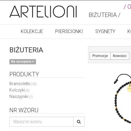
/ 
BIŻUTERIA /
KOLEKCJE
PIERŚCIONKI
SYGNETY
K
BIŻUTERIA
Promocje
Nowości
Na szczęście
×
PRODUKTY
Bransoletki
(13)
Kolczyki
(2)
Naszyjniki
(1)
NR WZORU