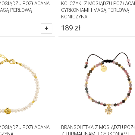
MOSIĄDZU POZŁACANA
KOLCZYKI Z MOSIĄDZU POZŁACA
MASĄ PERŁOWĄ -
CYRKONIAMI I MASĄ PERŁOWĄ -
KONICZYNA
189
zł
MOSIĄDZU POZŁACANA
BRANSOLETKA Z MOSIĄDZU POZ
ICZYNA
Z TURMALINAMI I CYRKONIAMI -