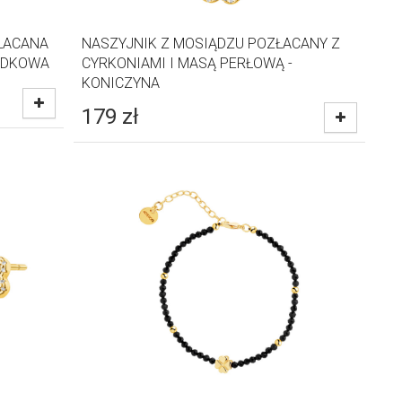
ŁACANA
NASZYJNIK Z MOSIĄDZU POZŁACANY Z
PODKOWA
CYRKONIAMI I MASĄ PERŁOWĄ -
KONICZYNA
179
zł