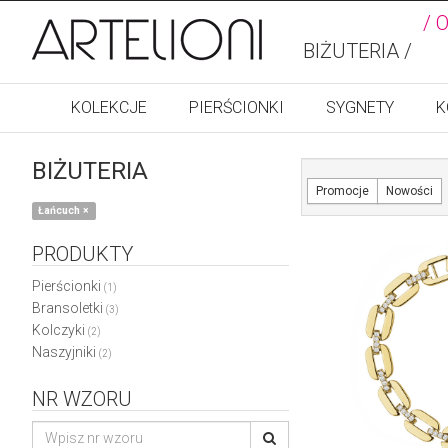
/ 
BIŻUTERIA /
KOLEKCJE
PIERŚCIONKI
SYGNETY
K
BIŻUTERIA
Promocje
Nowości
Łańcuch
×
PRODUKTY
Pierścionki
(1)
Bransoletki
(3)
Kolczyki
(2)
Naszyjniki
(2)
NR WZORU