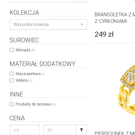
KOLEKCJA
BRANSOLETKA Z 
Z CYRKONIAMI
Wszystkie kolekcje
249
zł
SUROWIEC
Mosiądz
(8)
MATERIAŁ DODATKOWY
Masa perłowa
(1)
Włókno
(4)
INNE
Produkty do zestawu
(5)
CENA
PIERŚCIONEK Z 