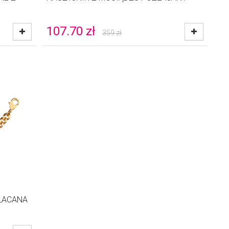
107.70
zł
359
zł
ŁACANA