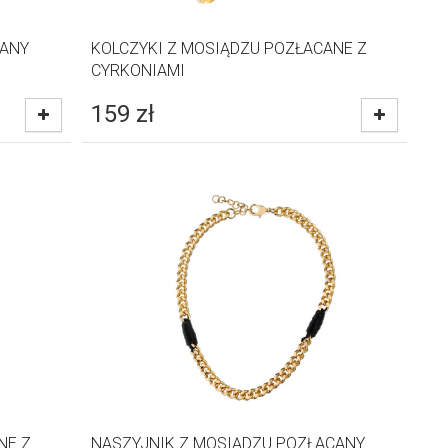
CANY
KOLCZYKI Z MOSIĄDZU POZŁACANE Z
CYRKONIAMI
159
zł
NE Z
NASZYJNIK Z MOSIĄDZU POZŁACANY