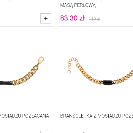
MASĄ PERŁOWĄ
83.30
zł
ł
119
zł
MOSIĄDZU POZŁACANA
BRANSOLETKA Z MOSIĄDZU POZ