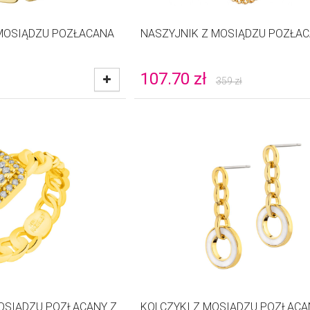
MOSIĄDZU POZŁACANA
NASZYJNIK Z MOSIĄDZU POZŁA
107.70
zł
359
zł
MOSIĄDZU POZŁACANY Z
KOLCZYKI Z MOSIĄDZU POZŁACA