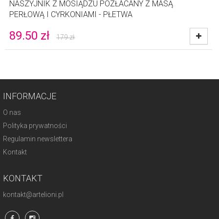
NASZYJNIK Z MOSIĄDZU POZŁACANY Z MASĄ
PERŁOWĄ I CYRKONIAMI - PŁETWA
89.50
zł
179
zł
INFORMACJE
O nas
Polityka prywatności
Regulamin newslettera
Kontakt
KONTAKT
kontakt@artelioni.pl