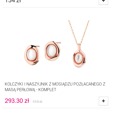
154
zł
KOLCZYKI I NASZYJNIK Z MOSIĄDZU POZŁACANEGO Z
MASĄ PERŁOWĄ - KOMPLET
293.30
zł
419
zł