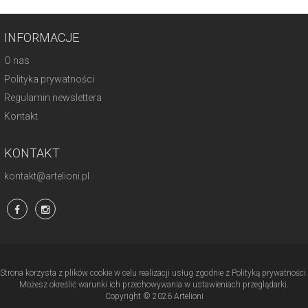
INFORMACJE
O nas
Polityka prywatności
Regulamin newslettera
Kontakt
KONTAKT
kontakt@artelioni.pl
Strona korzysta z plików cookie w celu realizacji usług zgodnie z Polityką prywatności.
Możesz określić warunki ich przechowywania w ustawieniach przeglądarki.
Copyright © 2026 Artelioni