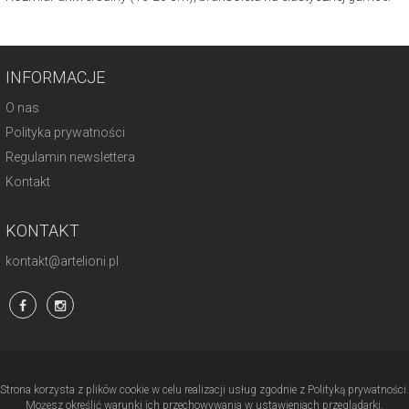
INFORMACJE
O nas
Polityka prywatności
Regulamin newslettera
Kontakt
KONTAKT
kontakt@artelioni.pl
Strona korzysta z plików cookie w celu realizacji usług zgodnie z Polityką prywatności.
Możesz określić warunki ich przechowywania w ustawieniach przeglądarki.