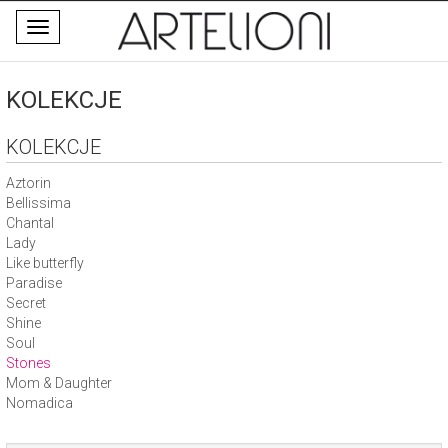
Toggle
navigation
KOLEKCJE
KOLEKCJE
Aztorin
Bellissima
Chantal
Lady
Like butterfly
Paradise
Secret
Shine
Soul
Stones
Mom & Daughter
Nomadica