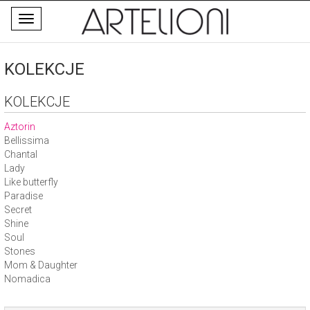
Toggle
navigation
KOLEKCJE
KOLEKCJE
Aztorin
Bellissima
Chantal
Lady
Like butterfly
Paradise
Secret
Shine
Soul
Stones
Mom & Daughter
Nomadica