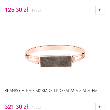
125.30
zł
179
zł
BRANSOLETKA Z MOSIĄDZU POZŁACANA Z AGATEM
321.30
zł
459
zł