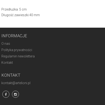
Przedłużka: 5 cm
Długość zawieszki:40 mm
INFORMACJE
O nas
Polityka prywatności
Regulamin newslettera
Kontakt
KONTAKT
kontakt@artelioni.pl