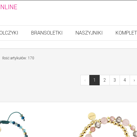
ONLINE
OLCZYKI
BRANSOLETKI
NASZYJNIKI
KOMPLET
Ilość artykułów: 170
‹
1
2
3
4
›