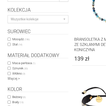
KOLEKCJA
Wszystkie kolekcje
SUROWIEC
BRANSOLETKA Z 
Mosiądz
(156)
ZE SZKLANYMI DE
Stal
(14)
KONICZYNA
MATERIAŁ DODATKOWY
139
zł
Masa perłowa
(1)
Sznurek
(20)
Włókno
(3)
Więcej >
KOLOR
Beżowy
(6)
Biały
(13)