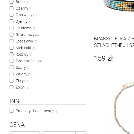
Brąz
(3)
Czarny
(4)
Czerwony
(1)
Dymny
(4)
Fioletowy
(5)
Granatowy
(4)
BRANSOLETKA Z E
Łososiowy
(2)
SZLACHETNEJ I S
Niebieski
(1)
Różowy
(9)
159
zł
Szampański
(3)
Szary
(9)
Zielony
(2)
Złoty
(22)
Żółty
(16)
INNE
Produkty do zestawu
(53)
CENA