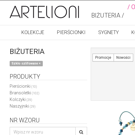
/ 
BIŻUTERIA /
KOLEKCJE
PIERŚCIONKI
SYGNETY
K
BIŻUTERIA
Promocje
Nowości
Szkło szlifowane
×
PRODUKTY
Pierścionki
(10)
Bransoletki
(102)
Kolczyki
(29)
Naszyjniki
(29)
NR WZORU