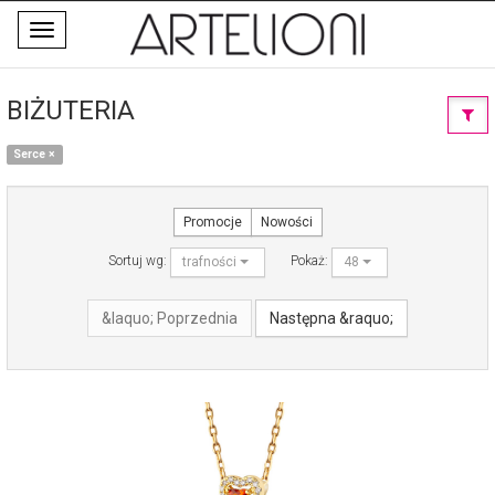
Toggle
navigation
BIŻUTERIA
Serce
×
Promocje
Nowości
Sortuj wg:
Pokaż:
trafności
48
&laquo; Poprzednia
Następna &raquo;