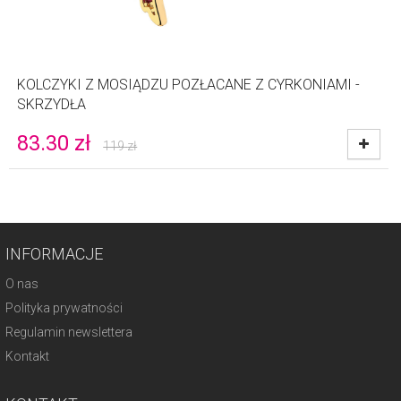
KOLCZYKI Z MOSIĄDZU POZŁACANE Z CYRKONIAMI -
SKRZYDŁA
83.30
zł
119
zł
INFORMACJE
O nas
Polityka prywatności
Regulamin newslettera
Kontakt