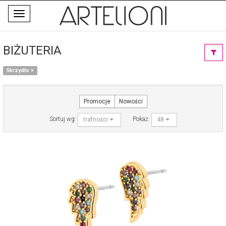
Toggle
navigation
BIŻUTERIA
Skrzydło
×
Promocje
Nowości
Sortuj wg:
Pokaż:
trafności
48