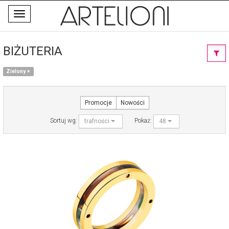
Toggle
navigation
BIŻUTERIA
Zielony
×
Promocje
Nowości
Sortuj wg:
Pokaż:
trafności
48