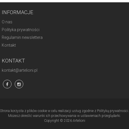
INFORMACJE
O nas
Polityka prywatności
Regulamin newslettera
Kontakt
KONTAKT
kontakt@artelioni.pl
Strona korzysta z plików cookie w celu realizacji usług zgodnie z Polityką prywatności.
Możesz określić warunki ich przechowywania w ustawieniach przeglądarki.
Copyright © 2026 Artelioni