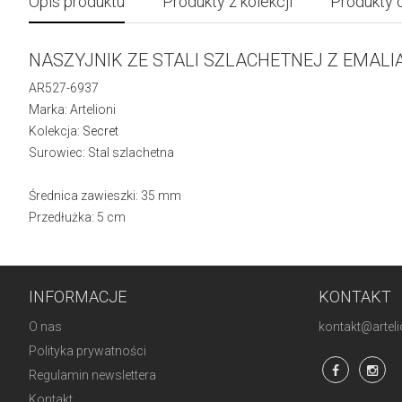
Opis produktu
Produkty z kolekcji
Produkty 
NASZYJNIK ZE STALI SZLACHETNEJ Z EMALI
AR527-6937
Marka: Artelioni
Kolekcja:
Secret
Surowiec: Stal szlachetna
Średnica zawieszki: 35 mm
Przedłużka: 5 cm
INFORMACJE
KONTAKT
O nas
kontakt@artelio
Polityka prywatności
Regulamin newslettera
Kontakt