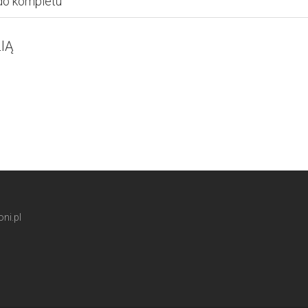
do kompletu
IĄ
ni.pl