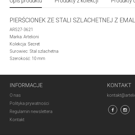
Opis produktu
Produkty z kolekcji
Produkty 
PIERŚCIONEK ZE STALI SZLACHETNEJ Z EMAL
AR527-3621
Marka: Artelioni
Kolekcja:
Secret
Surowiec: Stal szlachetna
Szerokość: 10 mm
INFORMACJE
KONTAKT
O nas
kontakt@artelio
Polityka prywatności
Regulamin newslettera
Kontakt