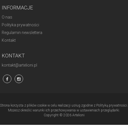
INFORMACJE
O nas
Polityka prywatności
Regulamin newslettera
Kontakt
KONTAKT
kontakt@artelioni.pl
Strona korzysta z plików cookie w celu realizacji usług zgodnie z Polityką prywatności.
Możesz określić warunki ich przechowywania w ustawieniach przeglądarki.
Copyright © 2026 Artelioni