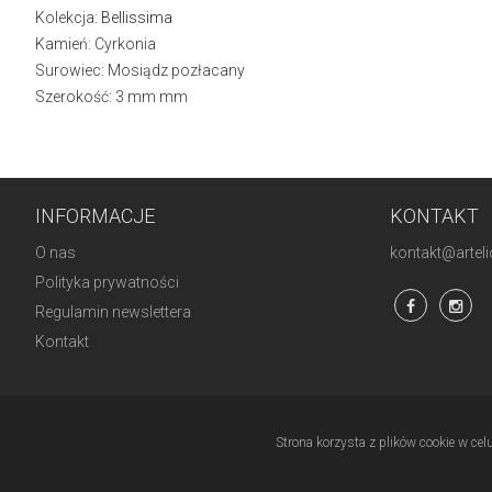
Kolekcja:
Bellissima
Kamień: Cyrkonia
Surowiec: Mosiądz pozłacany
Szerokość: 3 mm mm
INFORMACJE
KONTAKT
O nas
kontakt@artelio
Polityka prywatności
Regulamin newslettera
Kontakt
Strona korzysta z plików cookie w cel