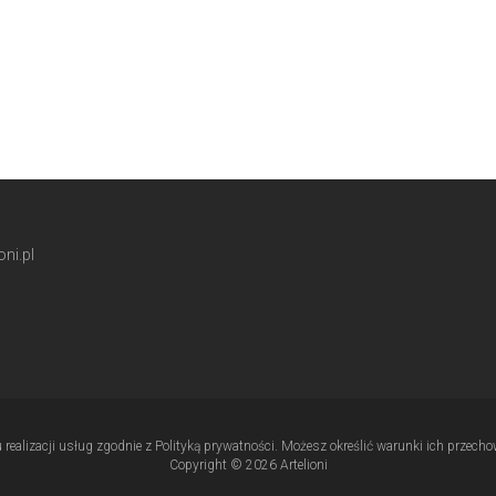
ni.pl
u realizacji usług zgodnie z Polityką prywatności. Możesz określić warunki ich przec
Copyright © 2026 Artelioni