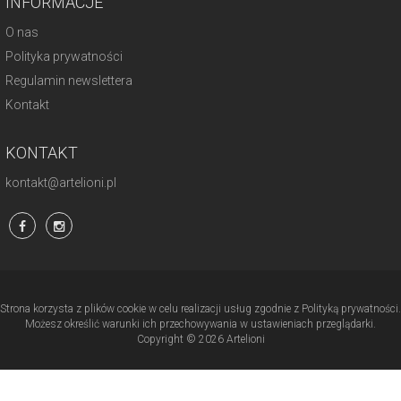
INFORMACJE
O nas
Polityka prywatności
Regulamin newslettera
Kontakt
KONTAKT
kontakt@artelioni.pl
Strona korzysta z plików cookie w celu realizacji usług zgodnie z Polityką prywatności.
Możesz określić warunki ich przechowywania w ustawieniach przeglądarki.
Copyright © 2026 Artelioni