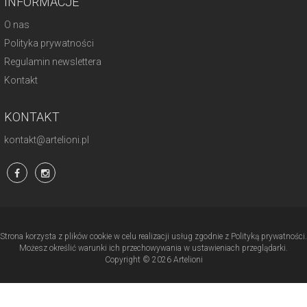
INFORMACJE
O nas
Polityka prywatności
Regulamin newslettera
Kontakt
KONTAKT
kontakt@artelioni.pl
Strona korzysta z plików cookie w celu realizacji usług zgodnie z Polityką prywatności.
Możesz określić warunki ich przechowywania w ustawieniach przeglądarki.
Copyright © 2026 Artelioni