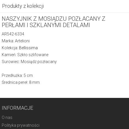
Produkty z kolekcji
NASZYJNIK Z MOSIĄDZU POZŁACANY Z
PERŁAMI I SZKLANYMI DETALAMI
AR542-6334
Marka: Artelioni
Kolekcja:
Bellissima
Kamień: Szkło szlifowane
Surowiec: Mosiądz pozłacany
Przedłużka: 5 cm
Średnica pereł: 8 mm
INFORMACJE
O nas
Polityka prywatności