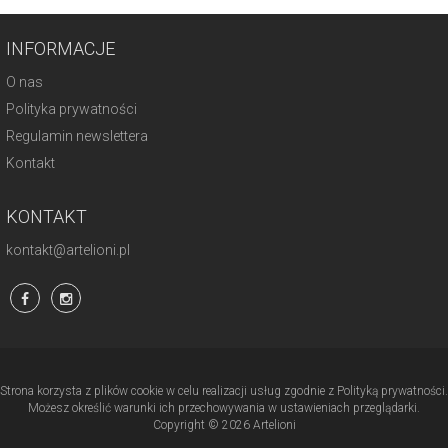
INFORMACJE
O nas
Polityka prywatności
Regulamin newslettera
Kontakt
KONTAKT
kontakt@artelioni.pl
Strona korzysta z plików cookie w celu realizacji usług zgodnie z Polityką prywatności.
Możesz określić warunki ich przechowywania w ustawieniach przeglądarki.
Copyright © 2026 Artelioni