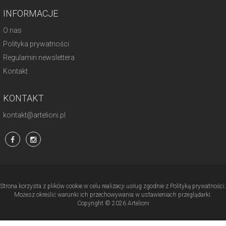
INFORMACJE
O nas
Polityka prywatności
Regulamin newslettera
Kontakt
KONTAKT
kontakt@artelioni.pl
Strona korzysta z plików cookie w celu realizacji usług zgodnie z Polityką prywatności.
Możesz określić warunki ich przechowywania w ustawieniach przeglądarki.
Copyright © 2026 Artelioni