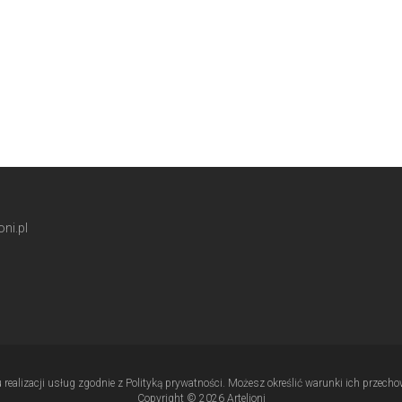
ni.pl
u realizacji usług zgodnie z Polityką prywatności. Możesz określić warunki ich przec
Copyright © 2026 Artelioni