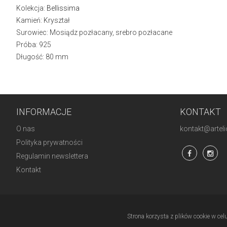
Kolekcja:
Bellissima
Kamień: Kryształ
Surowiec: Mosiądz pozłacany, srebro pozłacane
Próba: 925
Długość: 80 mm
INFORMACJE
KONTAKT
O nas
kontakt@artelio
Polityka prywatności
Regulamin newslettera
Kontakt
Strona korzysta z plików cookie w cel