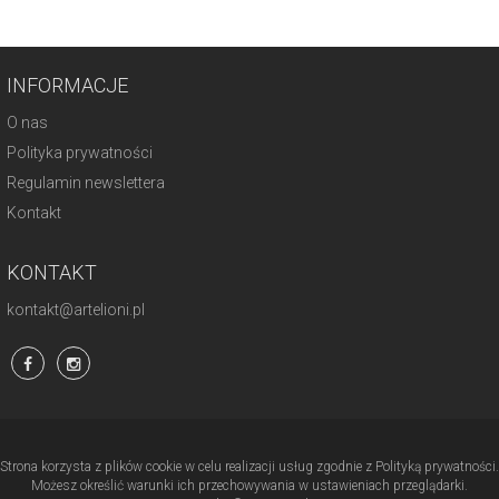
INFORMACJE
O nas
Polityka prywatności
Regulamin newslettera
Kontakt
KONTAKT
kontakt@artelioni.pl
Strona korzysta z plików cookie w celu realizacji usług zgodnie z Polityką prywatności.
Możesz określić warunki ich przechowywania w ustawieniach przeglądarki.