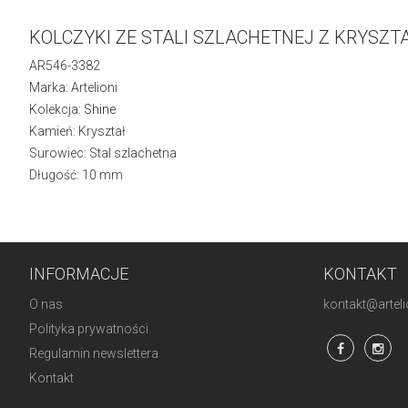
KOLCZYKI ZE STALI SZLACHETNEJ Z KRYSZT
AR546-3382
Marka: Artelioni
Kolekcja:
Shine
Kamień: Kryształ
Surowiec: Stal szlachetna
Długość: 10 mm
INFORMACJE
KONTAKT
O nas
kontakt@artelio
Polityka prywatności
Regulamin newslettera
Kontakt