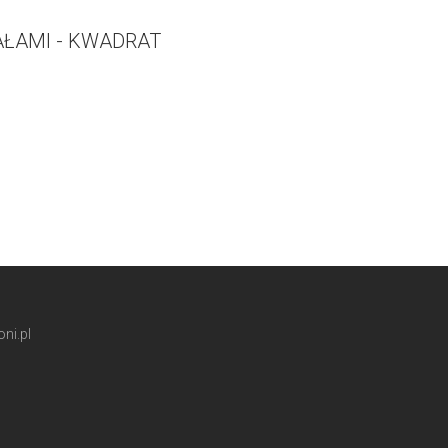
AŁAMI - KWADRAT
ni.pl