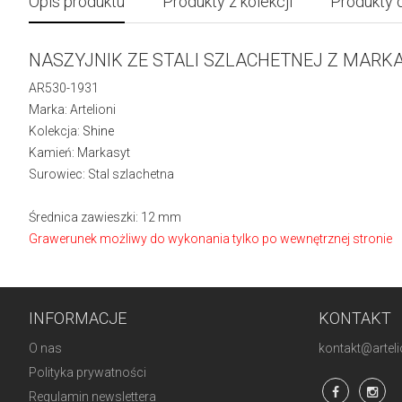
Opis produktu
Produkty z kolekcji
Produkty 
NASZYJNIK ZE STALI SZLACHETNEJ Z MARK
AR530-1931
Marka: Artelioni
Kolekcja:
Shine
Kamień: Markasyt
Surowiec: Stal szlachetna
Średnica zawieszki: 12 mm
Grawerunek możliwy do wykonania tylko po wewnętrznej stronie
INFORMACJE
KONTAKT
O nas
kontakt@artelio
Polityka prywatności
Regulamin newslettera