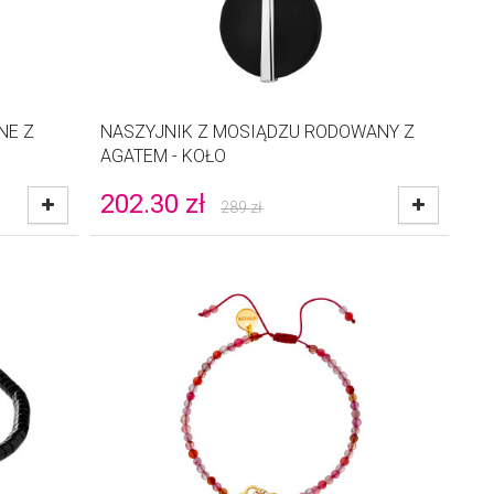
NE Z
NASZYJNIK Z MOSIĄDZU RODOWANY Z
AGATEM - KOŁO
202.30
zł
289
zł