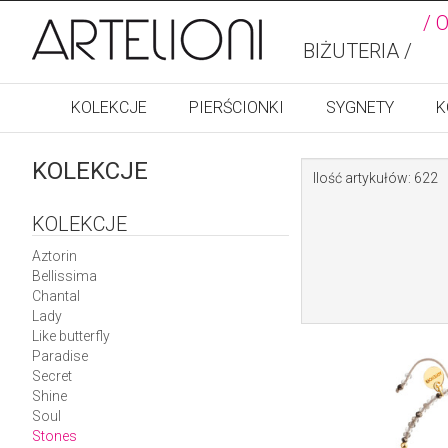
/ 
BIŻUTERIA /
KOLEKCJE
PIERŚCIONKI
SYGNETY
K
KOLEKCJE
Ilość artykułów: 622
KOLEKCJE
Aztorin
Bellissima
Chantal
Lady
Like butterfly
Paradise
Secret
Shine
Soul
Stones