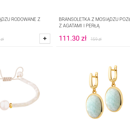
IĄDZU RODOWANE Z
BRANSOLETKA Z MOSIĄDZU POZ
Z AGATAMI I PERŁĄ
111.30
zł
zł
159
zł