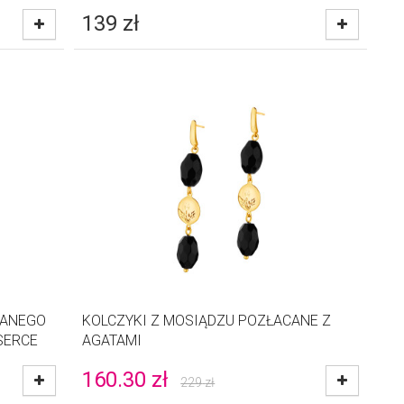
139
zł
CANEGO
KOLCZYKI Z MOSIĄDZU POZŁACANE Z
SERCE
AGATAMI
160.30
zł
229
zł