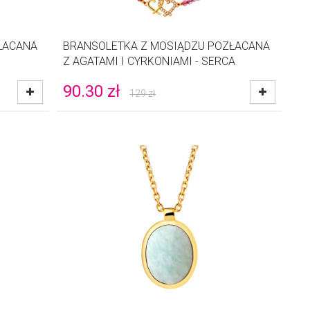
ŁACANA
BRANSOLETKA Z MOSIĄDZU POZŁACANA
Z AGATAMI I CYRKONIAMI - SERCA
90.30
zł
129
zł