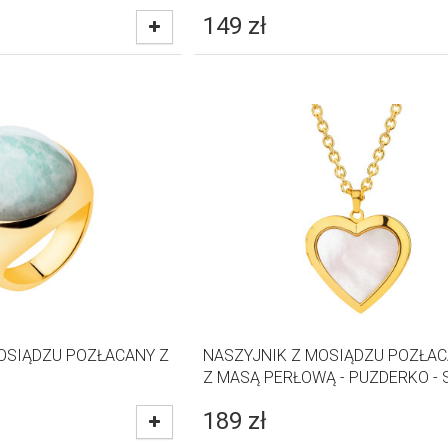
149
zł
MOSIĄDZU POZŁACANY Z
NASZYJNIK Z MOSIĄDZU POZŁA
Z MASĄ PERŁOWĄ - PUZDERKO - 
189
zł