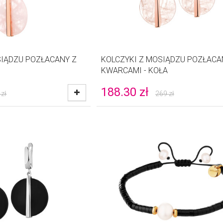
SIĄDZU POZŁACANY Z
KOLCZYKI Z MOSIĄDZU POZŁACA
KWARCAMI - KOŁA
188.30
zł
zł
269
zł