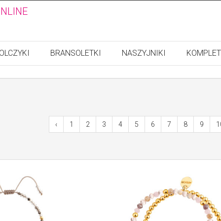
ONLINE
OLCZYKI
BRANSOLETKI
NASZYJNIKI
KOMPLET
‹
1
2
3
4
5
6
7
8
9
1