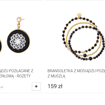
ĄDZU POZŁACANE Z
BRANSOLETKA Z MOSIĄDZU POZ
ERŁOWĄ - ROZETY
Z MUSZLĄ
159
zł
zł