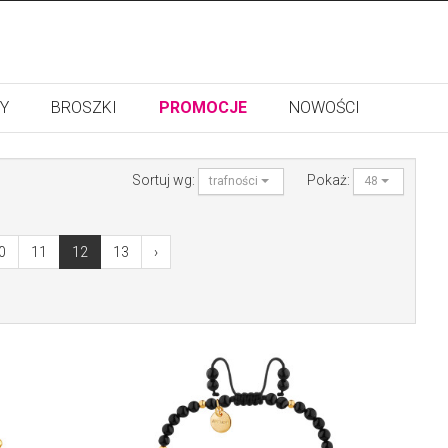
Y
BROSZKI
PROMOCJE
NOWOŚCI
Sortuj wg:
Pokaż:
trafności
48
0
11
12
13
›