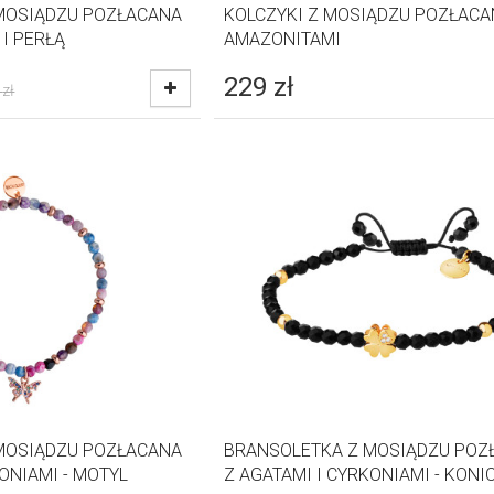
MOSIĄDZU POZŁACANA
KOLCZYKI Z MOSIĄDZU POZŁACA
I PERŁĄ
AMAZONITAMI
229
zł
zł
MOSIĄDZU POZŁACANA
BRANSOLETKA Z MOSIĄDZU POZ
ONIAMI - MOTYL
Z AGATAMI I CYRKONIAMI - KONI