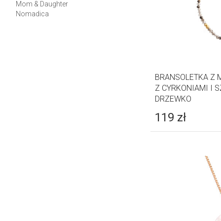
Mom & Daughter
Nomadica
BRANSOLETKA Z 
Z CYRKONIAMI I 
DRZEWKO
119
zł