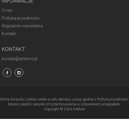
INFORMACJE
O nas
Polityka prywatności
Regulamin newslettera
Kontakt
KONTAKT
kontakt@artelioni.pl
Strona korzysta z plików cookie w celu realizacji usług zgodnie z Polityką prywatności.
Możesz określić warunki ich przechowywania w ustawieniach przeglądarki.
Copyright © 2026 Artelioni