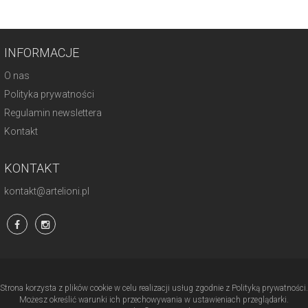
INFORMACJE
O nas
Polityka prywatności
Regulamin newslettera
Kontakt
KONTAKT
kontakt@artelioni.pl
Strona korzysta z plików cookie w celu realizacji usług zgodnie z Polityką prywatności.
Możesz określić warunki ich przechowywania w ustawieniach przeglądarki.