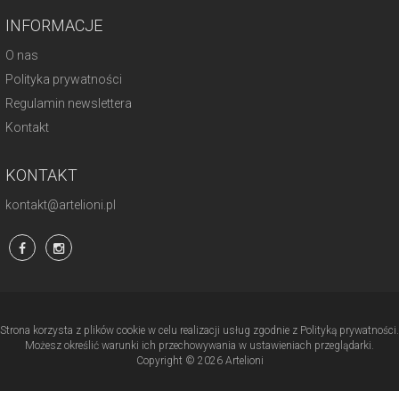
INFORMACJE
O nas
Polityka prywatności
Regulamin newslettera
Kontakt
KONTAKT
kontakt@artelioni.pl
Strona korzysta z plików cookie w celu realizacji usług zgodnie z Polityką prywatności.
Możesz określić warunki ich przechowywania w ustawieniach przeglądarki.
Copyright © 2026 Artelioni