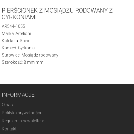
PIERŚCIONEK Z MOSIĄDZU RODOWANY Z
CYRKONIAMI
AR544-1055
Marka: Artelioni
Kolekcja:
Shine
Kamień: Cyrkonia
Surowiec: Mosiądz rodowany
Szerokość: 8 mm mm
INFORMACJE
O nas
Polityka prywatności
Regulamin newslettera
Kontakt