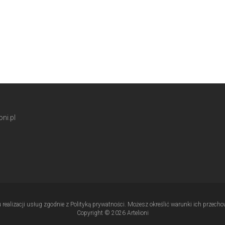
ni.pl
u realizacji usług zgodnie z Polityką prywatności. Możesz określić warunki ich przec
Copyright © 2026 Artelioni