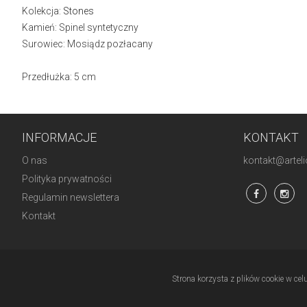
Kolekcja:
Stones
Kamień: Spinel syntetyczny
Surowiec: Mosiądz pozłacany
Przedłużka: 5 cm
INFORMACJE
KONTAKT
O nas
kontakt@artelio
Polityka prywatności
Regulamin newslettera
Kontakt
Strona korzysta z plików cookie w cel