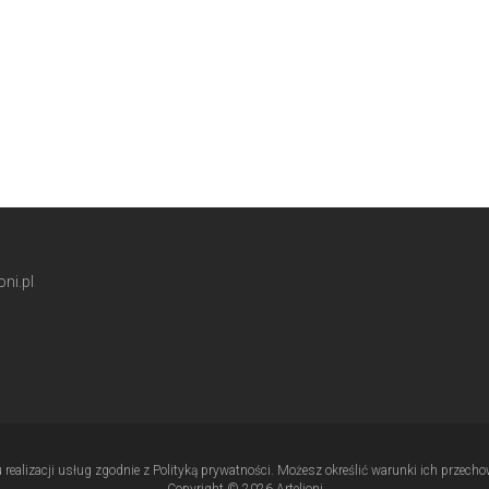
ni.pl
u realizacji usług zgodnie z Polityką prywatności. Możesz określić warunki ich przec