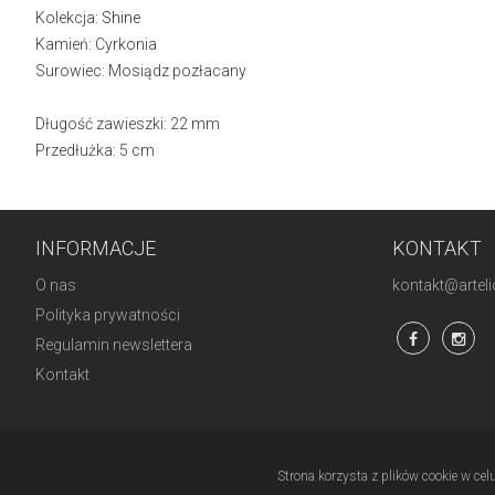
Kolekcja:
Shine
Kamień: Cyrkonia
Surowiec: Mosiądz pozłacany
Długość zawieszki: 22 mm
Przedłużka: 5 cm
INFORMACJE
KONTAKT
O nas
kontakt@artelio
Polityka prywatności
Regulamin newslettera
Kontakt
Strona korzysta z plików cookie w cel