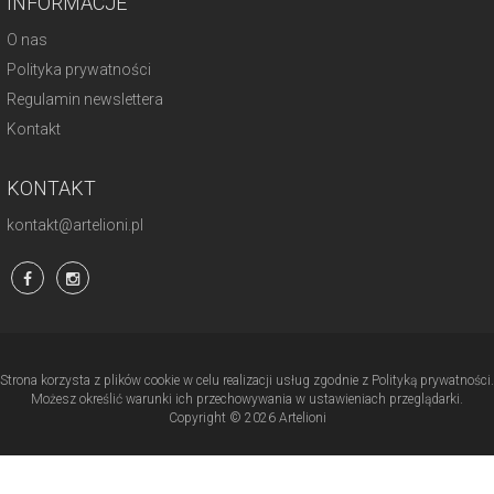
INFORMACJE
O nas
Polityka prywatności
Regulamin newslettera
Kontakt
KONTAKT
kontakt@artelioni.pl
Strona korzysta z plików cookie w celu realizacji usług zgodnie z Polityką prywatności.
Możesz określić warunki ich przechowywania w ustawieniach przeglądarki.
Copyright © 2026 Artelioni