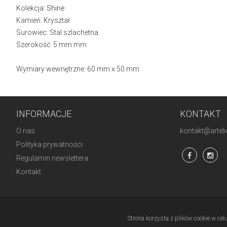
Kolekcja:
Shine
Kamień: Kryształ
Surowiec: Stal szlachetna
Szerokość: 5 mm mm
Wymiary wewnętrzne: 60 mm x 50 mm
INFORMACJE
KONTAKT
O nas
kontakt@artelio
Polityka prywatności
Regulamin newslettera
Kontakt
Strona korzysta z plików cookie w cel