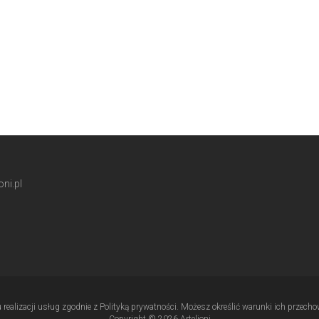
ni.pl
u realizacji usług zgodnie z Polityką prywatności. Możesz określić warunki ich przec