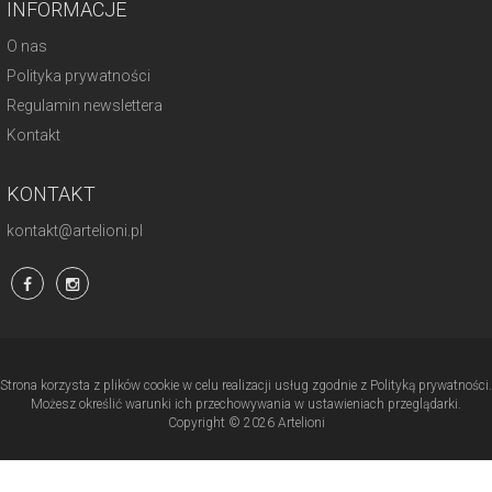
INFORMACJE
O nas
Polityka prywatności
Regulamin newslettera
Kontakt
KONTAKT
kontakt@artelioni.pl
Strona korzysta z plików cookie w celu realizacji usług zgodnie z Polityką prywatności.
Możesz określić warunki ich przechowywania w ustawieniach przeglądarki.
Copyright © 2026 Artelioni