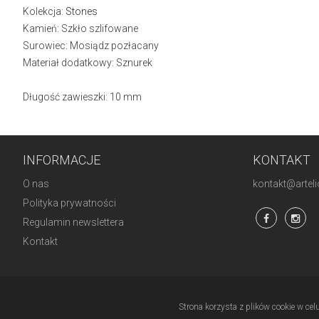
Kolekcja:
Stones
Kamień: Szkło szlifowane
Surowiec: Mosiądz pozłacany
Materiał dodatkowy: Sznurek
Długość zawieszki: 10 mm
INFORMACJE
KONTAKT
O nas
kontakt@artelio
Polityka prywatności
Regulamin newslettera
Kontakt
Strona korzysta z plików cookie w cel