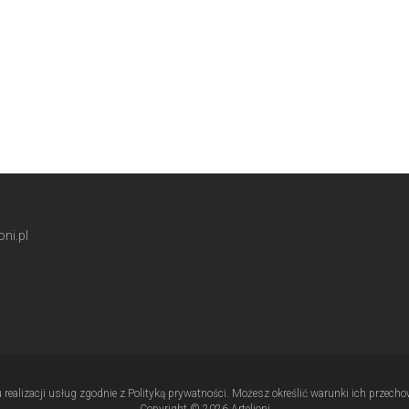
ni.pl
u realizacji usług zgodnie z Polityką prywatności. Możesz określić warunki ich przec