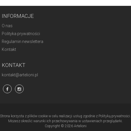
INFORMACJE
O nas
Polityka prywatności
Regulamin newslettera
Kontakt
KONTAKT
kontakt@artelioni.pl
Strona korzysta z plików cookie w celu realizacji usług zgodnie z Polityką prywatności.
Możesz określić warunki ich przechowywania w ustawieniach przeglądarki.
Copyright © 2026 Artelioni