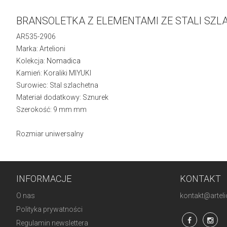
BRANSOLETKA Z ELEMENTAMI ZE STALI SZL
AR535-2906
Marka: Artelioni
Kolekcja:
Nomadica
Kamień: Koraliki MIYUKI
Surowiec: Stal szlachetna
Materiał dodatkowy: Sznurek
Szerokość: 9 mm mm
Rozmiar uniwersalny
INFORMACJE
KONTAKT
O nas
kontakt@artelio
Polityka prywatności
Regulamin newslettera