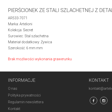
PIERŚCIONEK ZE STALI SZLACHETNEJ Z DET
AR533-7071
Marka: Artelioni
Kolekcja:
Secret
Surowiec: Stal szlachetna
Materiał dodatkowy: Żywica
Szerokość: 6 mm mm
Brak możliwości wykonania grawerunku
INFORMACJE
KONTAKT
O nas
kontakt@artelio
Polityka prywatności
Regulamin newslettera
Kontakt