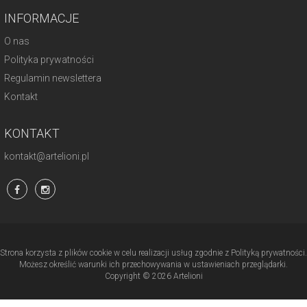
INFORMACJE
O nas
Polityka prywatności
Regulamin newslettera
Kontakt
KONTAKT
kontakt@artelioni.pl
Strona korzysta z plików cookie w celu realizacji usług zgodnie z Polityką prywatności.
Możesz określić warunki ich przechowywania w ustawieniach przeglądarki.
Copyright © 2026 Artelioni