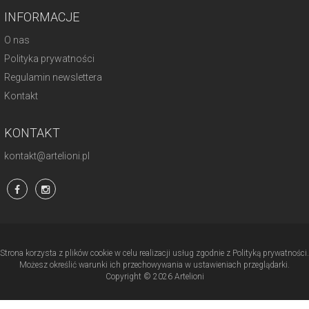
INFORMACJE
O nas
Polityka prywatności
Regulamin newslettera
Kontakt
KONTAKT
kontakt@artelioni.pl
Strona korzysta z plików cookie w celu realizacji usług zgodnie z Polityką prywatności.
Możesz określić warunki ich przechowywania w ustawieniach przeglądarki.
Copyright © 2026 Artelioni